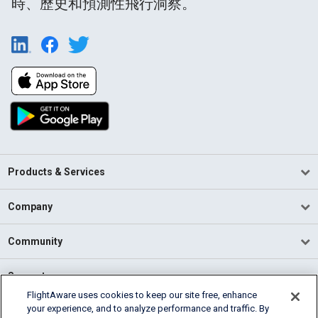
時、歷史和預測性飛行洞察。
Products & Services
Company
Community
Support
FlightAware uses cookies to keep our site free, enhance
your experience, and to analyze performance and traffic. By
English (USA)