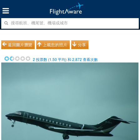
返回圖片瀏覽
上載您的照片
分享
2
投票数 (
1.50
平均) 和
2,872
查看次數