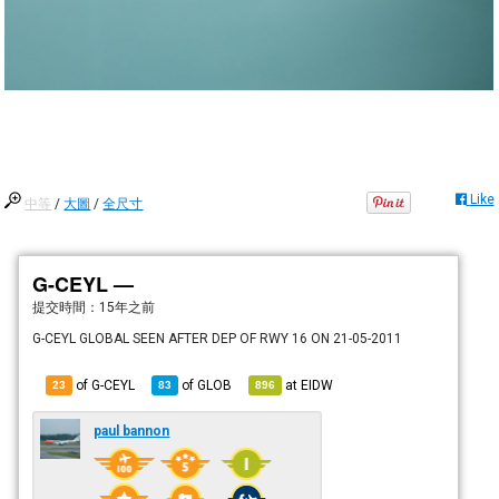
Like
中等
/
大圖
/
全尺寸
G-CEYL —
提交時間：
15年之前
G-CEYL GLOBAL SEEN AFTER DEP OF RWY 16 ON 21-05-2011
of G-CEYL
of
GLOB
at
EIDW
23
83
896
paul bannon