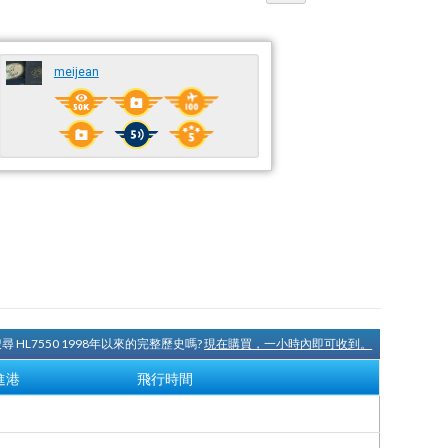
meijean
尋 HL7550 1998年以來的完整歷史嗎?
現在購買，一小時內即可收到。
進港
飛行時間