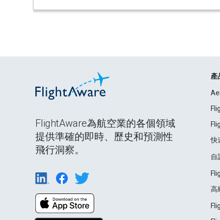
產
Ae
Fl
FlightAware為航空業的各個領域
Fl
提供準確的即時、歷史和預測性
快
飛行洞察。
自
Fl
高
Fl