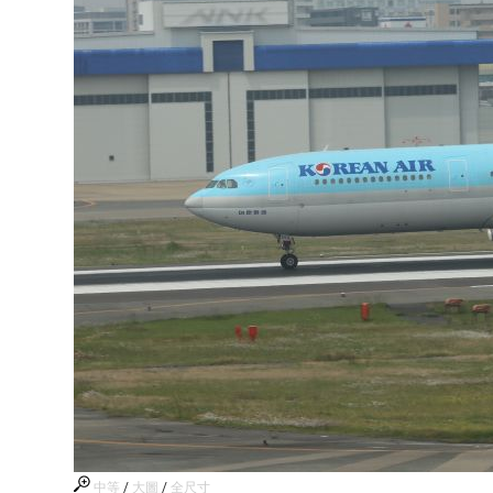
中等
/
大圖
/
全尺寸