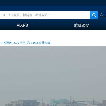
忘
ADS-B
航班跟蹤
1
投票数 (
5.00
平均) 和
3,903
查看次數