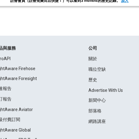
註冊會員（註冊免費而且快捷！）可以看到3 months的歷史記錄。
加入
品與服務
公司
roAPI
關於
ightAware Firehose
職位空缺
ightAware Foresight
歷史
速報告
Advertise With Us
訂報告
新聞中心
ightAware Aviator
部落格
級付費訂閱
網路講座
ightAware Global