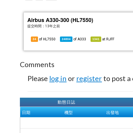
Airbus A330-300 (HL7550)
提交時間：
13年之前
of HL7550
of
A333
at
RJFF
24
24804
1341
Comments
Please
log in
or
register
to post a
動態日誌
日期
機型
出發地