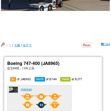
Like
中等
/
大圖
/
全尺寸
Boeing 747-400 (JA8965)
提交時間：
13年之前
of JA8965
of
B744
at
RJTT
61
36370
10645
meijean