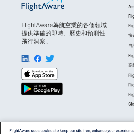
Ae
Fl
FlightAware為航空業的各個領域
Fl
提供準確的即時、歷史和預測性
快
飛行洞察。
自
Fl
高
Fl
Fl
Fl
Gl
English (USA)
FlightAware uses cookies to keep our site free, enhance your experience
2026 FlightAware
Terms of Use
Privacy