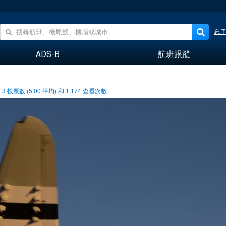
忘
ADS-B
航班跟蹤
3
投票数 (
5.00
平均) 和
1,174
查看次數