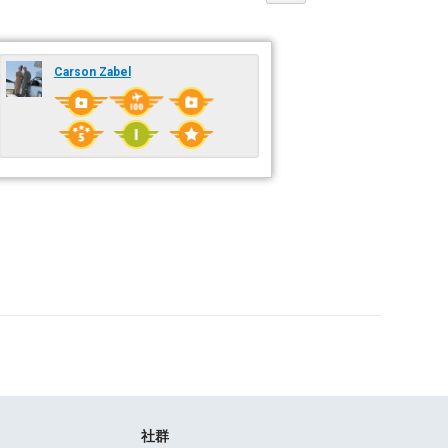
Carson Zabel
社群