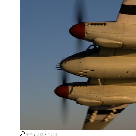
中等
/
大圖
/
全尺寸