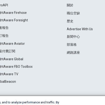
roAPI
關於
ightAware Firehose
職位空缺
ightAware Foresight
歷史
速報告
Advertise With Us
訂報告
新聞中心
ightAware Aviator
部落格
級付費訂閱
網路講座
ightAware Global
ightAware FBO Toolbox
ightAware TV
obalBeacon
, and to analyze performance and traffic. By
Cookie Settings