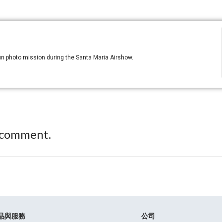
fun photo mission during the Santa Maria Airshow.
 comment.
品與服務
公司