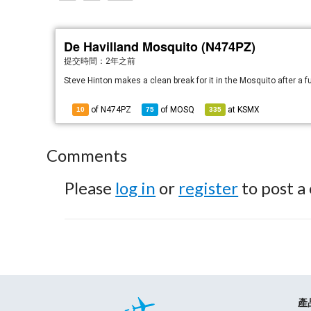
De Havilland Mosquito (N474PZ)
提交時間：
2年之前
Steve Hinton makes a clean break for it in the Mosquito after a 
of N474PZ
of
MOSQ
at
KSMX
10
75
335
Comments
Please
log in
or
register
to post a
產