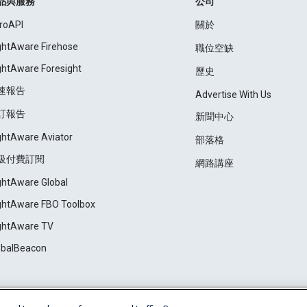
品與服務
公司
roAPI
關於
ightAware Firehose
職位空缺
ightAware Foresight
歷史
速報告
Advertise With Us
訂報告
新聞中心
ightAware Aviator
部落格
級付費訂閱
網路講座
ightAware Global
ightAware FBO Toolbox
ightAware TV
obalBeacon