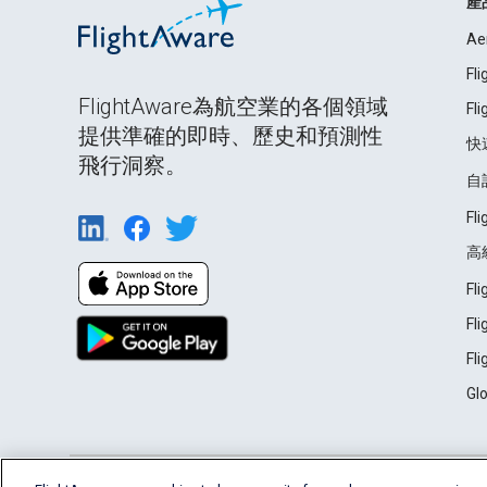
產
Ae
Fl
FlightAware為航空業的各個領域
Fl
提供準確的即時、歷史和預測性
快
飛行洞察。
自
Fl
高
Fl
Fl
Fl
Gl