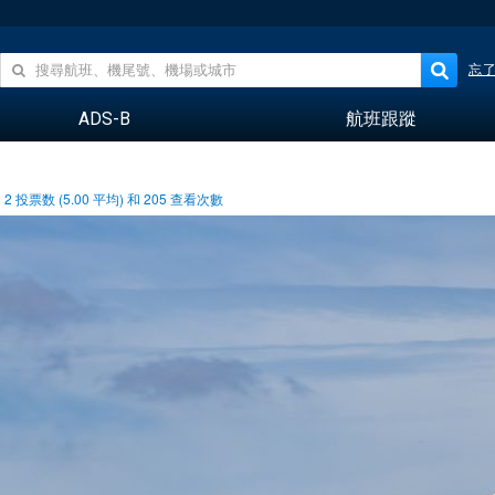
忘
ADS-B
航班跟蹤
2
投票数 (
5.00
平均) 和
205
查看次數