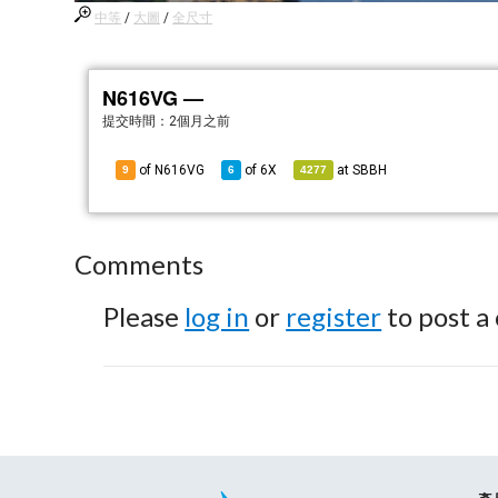
中等
/
大圖
/
全尺寸
N616VG —
提交時間：
2個月之前
of N616VG
of
6X
at
SBBH
9
6
4277
Comments
Please
log in
or
register
to post a