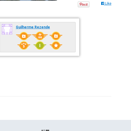
Like
Guilherme Rezende