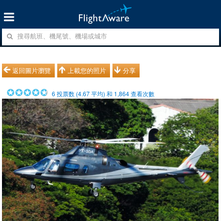
返回圖片瀏覽
上載您的照片
分享
6
投票数 (
4.67
平均) 和
1,864
查看次數