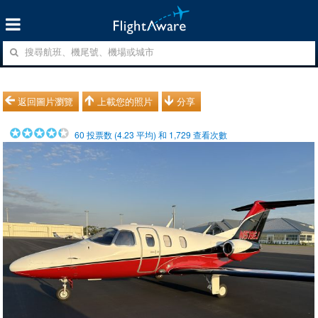
返回圖片瀏覽
上載您的照片
分享
60
投票数 (
4.23
平均) 和
1,729
查看次數