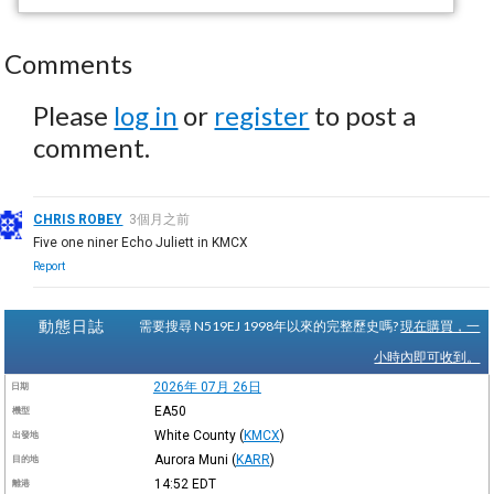
Comments
Please
log in
or
register
to post a
comment.
CHRIS ROBEY
3個月之前
Five one niner Echo Juliett in KMCX
Report
動態日誌
需要搜尋 N519EJ 1998年以來的完整歷史嗎?
現在購買，一
小時內即可收到。
2026年 07月 26日
日期
EA50
機型
White County
(
KMCX
)
出發地
Aurora Muni
(
KARR
)
目的地
14:52
EDT
離港