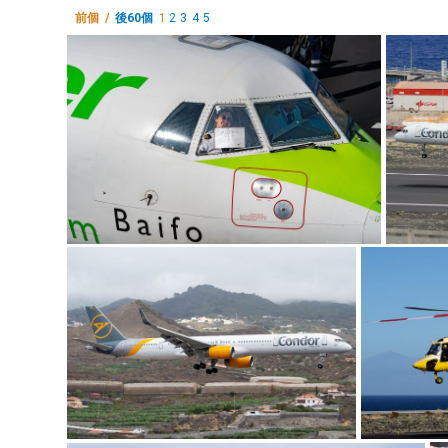
前個 /
後60個
1
2
3
4
5