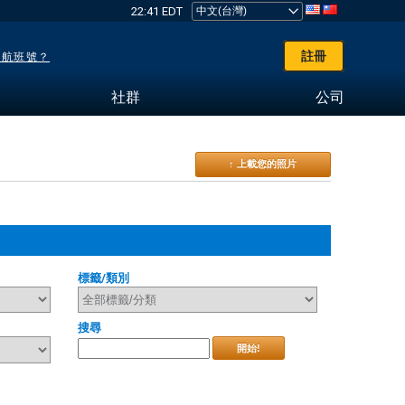
22:41 EDT
註冊
了航班號？
社群
公司
↑ 上載您的照片
標籤/類別
搜尋
開始!