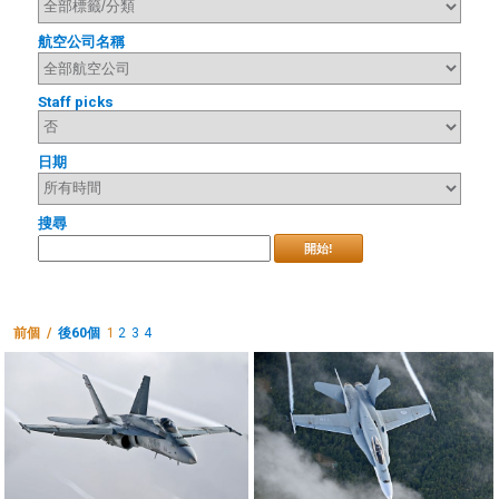
航空公司名稱
Staff picks
日期
搜尋
開始!
前個 /
後60個
1
2
3
4