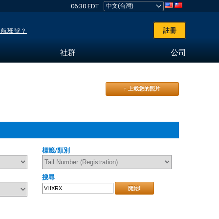
06:30 EDT
註冊
了航班號？
社群
公司
↑ 上載您的照片
標籤/類別
搜尋
開始!