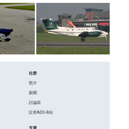
社群
照片
新聞
討論區
託管ADS-B站
支援