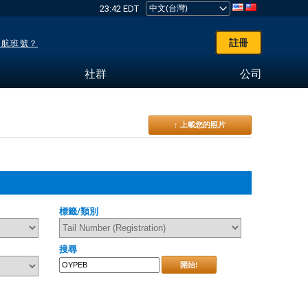
23:42 EDT
註冊
了航班號？
社群
公司
↑ 上載您的照片
標籤/類別
搜尋
開始!