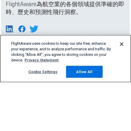
FlightAware為航空業的各個領域提供準確的即
時、歷史和預測性飛行洞察。
FlightAware uses cookies to keep our site free, enhance
your experience, and to analyze performance and traffic. By
clicking “Allow All”, you agree to storing cookies on your
device.
Privacy Statement
Cookie Settings
Allow All
Products & Services
Company
Community
Support