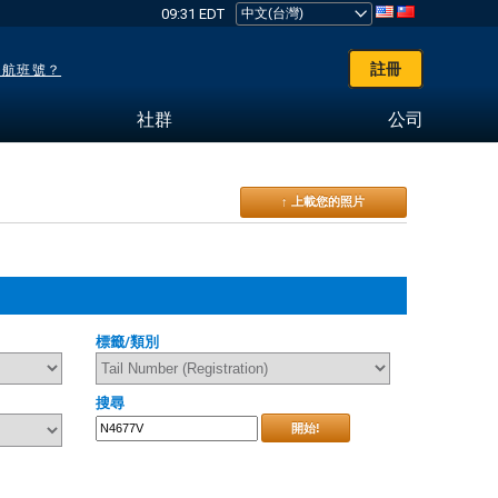
09:31 EDT
註冊
了航班號？
社群
公司
↑ 上載您的照片
標籤/類別
搜尋
開始!