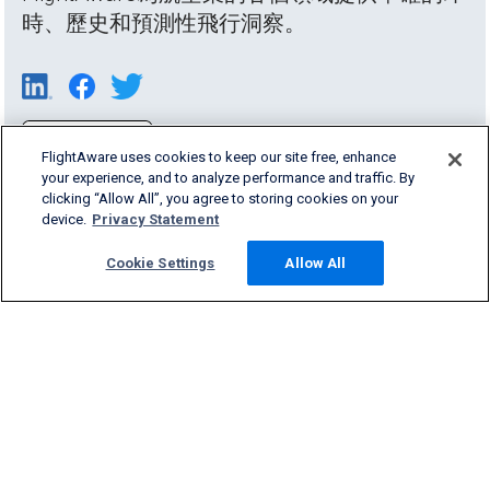
時、歷史和預測性飛行洞察。
FlightAware uses cookies to keep our site free, enhance
your experience, and to analyze performance and traffic. By
clicking “Allow All”, you agree to storing cookies on your
device.
Privacy Statement
Cookie Settings
Allow All
Products & Services
Company
Community
Support