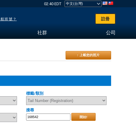
02:40 EDT
註冊
了航班號？
社群
公司
↑ 上載您的照片
標籤/類別
搜尋
開始!