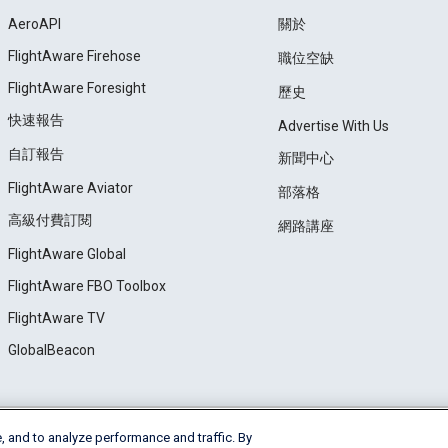
AeroAPI
關於
FlightAware Firehose
職位空缺
FlightAware Foresight
歷史
快速報告
Advertise With Us
自訂報告
新聞中心
FlightAware Aviator
部落格
高級付費訂閱
網路講座
FlightAware Global
FlightAware FBO Toolbox
FlightAware TV
GlobalBeacon
, and to analyze performance and traffic. By
e
Privacy
Cookie Settings